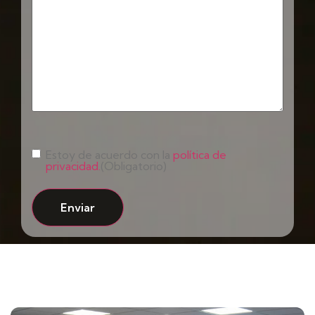
Consentimiento
(Obligatorio)
Estoy de acuerdo con la
política de
privacidad.
(Obligatorio)