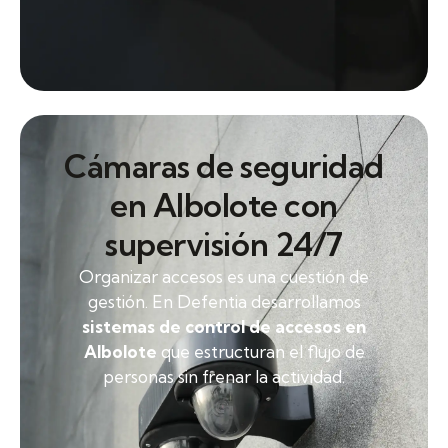
Cámaras de seguridad
en Albolote con
supervisión 24/7
Organizar accesos es una cuestión de
gestión. En Defentia desarrollamos
sistemas de control de accesos en
Albolote
que estructuran el flujo de
personas sin frenar la actividad.