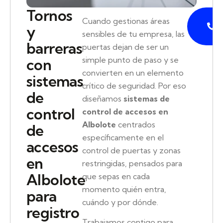
Tornos
P
Cuando gestionas áreas
y
sensibles de tu empresa, las
barreras
puertas dejan de ser un
simple punto de paso y se
con
convierten en un elemento
sistemas
crítico de seguridad. Por eso
de
diseñamos
sistemas de
control
control de accesos en
Albolote
centrados
de
específicamente en el
accesos
control de puertas y zonas
en
restringidas, pensados para
Albolote
que sepas en cada
momento quién entra,
para
cuándo y por dónde.
registro
Trabajamos contigo para