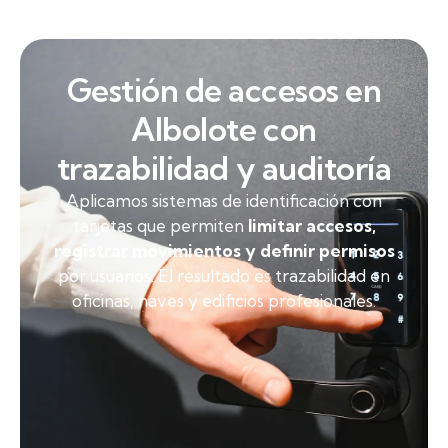
Gestión de accesos en
Albolote con
trazabilidad y auditoría
Aplicamos sistemas de identificación con
tarjetas que permiten
limitar accesos,
registrar movimientos y definir permisos
por usuarios. El resultado es trazabilidad en
oficinas, naves y edificios profesionales.