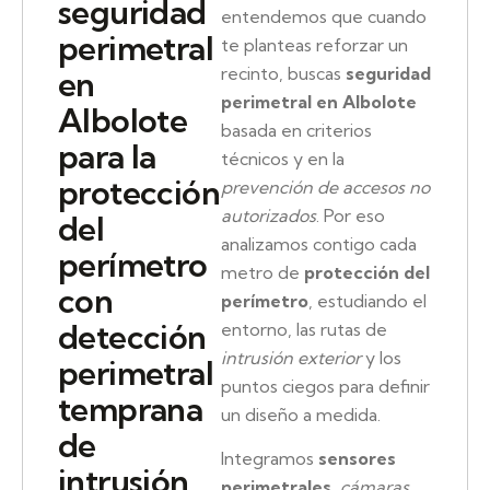
seguridad
entendemos que cuando
perimetral
te planteas reforzar un
recinto, buscas
seguridad
en
perimetral en Albolote
Albolote
basada en criterios
para la
técnicos y en la
protección
prevención de accesos no
autorizados
. Por eso
del
analizamos contigo cada
perímetro
metro de
protección del
con
perímetro
, estudiando el
detección
entorno, las rutas de
intrusión exterior
y los
perimetral
puntos ciegos para definir
temprana
un diseño a medida.
de
Integramos
sensores
intrusión
perimetrales
,
cámaras