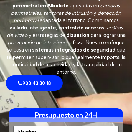
perimetral en Albolote
apoyadas en
cámaras
perimetrales
,
sensores de intrusión
y
detección
perimetral
adaptada al terreno. Combinamos
vallado inteligente
,
control de accesos
,
análisis
de vídeo
y estrategias de
disuasión
para lograr una
prevención de intrusiones
eficaz. Nuestro enfoque
se basa en
sistemas integrados de seguridad
que
te permiten supervisar lo que realmente importa: la
continuidad de tu actividad y la tranquilidad de tu
entorno.
900 43 30 18
Presupuesto en 24H
Nombre
(Obligatorio)