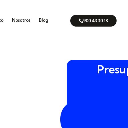
to
Nosotros
Blog
900 43 30 18
Presu
rno de Costa del Silencio, tu
900
En
DEFENTIA
analizamos
43
sible punto de intrusión para
30
l en Arona
. Hablamos de