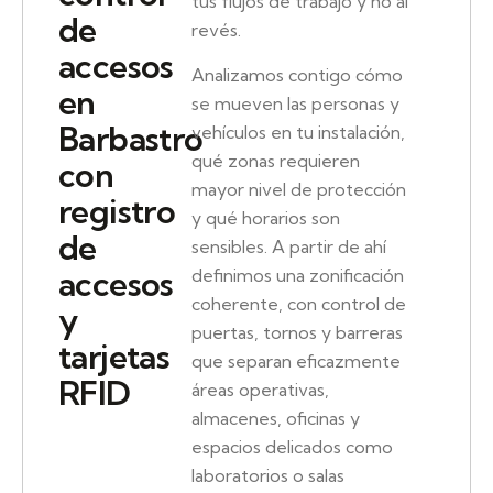
tus flujos de trabajo y no al
de
revés.
accesos
Analizamos contigo cómo
en
se mueven las personas y
Barbastro
vehículos en tu instalación,
qué zonas requieren
con
mayor nivel de protección
registro
y qué horarios son
de
sensibles. A partir de ahí
accesos
definimos una zonificación
coherente, con control de
y
puertas, tornos y barreras
tarjetas
que separan eficazmente
RFID
áreas operativas,
almacenes, oficinas y
espacios delicados como
laboratorios o salas