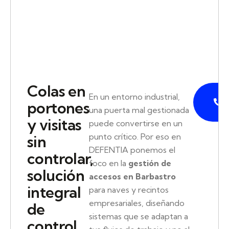
Colas en
P
En un entorno industrial,
portones
una puerta mal gestionada
y visitas
puede convertirse en un
punto crítico. Por eso en
sin
DEFENTIA ponemos el
controlar,
foco en la
gestión de
solución
accesos en Barbastro
integral
para naves y recintos
empresariales, diseñando
de
sistemas que se adaptan a
control