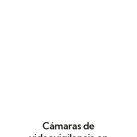
control de accesos en Barbastro
adaptados a instalaciones reales.
Centralizamos entradas y salidas mediante
biometría y PIN, estableciendo horarios con
precisión.
Cámaras de