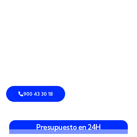
adaptada a tu día a día. Combinamos
cámaras
perimetrales
,
sensores de intrusión
,
detección
perimetral
y
vallado inteligente
con
control de
accesos
,
análisis de vídeo
y sistemas de
prevención de intrusiones
y
disuasión
para
proteger de forma coherente tu empresa, vivienda
o comunidad. Igual que la plaza del Mercado ordena
la vida del casco antiguo, nuestros
sistemas
integrados de seguridad
buscan poner orden en
tu perímetro, con información clara y decisiones
rápidas.
900 43 30 18
Presupuesto en 24H