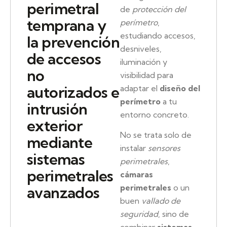
perimetral
de
protección del
temprana y
perímetro
,
estudiando accesos,
la prevención
desniveles,
de accesos
iluminación y
no
visibilidad para
autorizados e
adaptar el
diseño del
perímetro
a tu
intrusión
entorno concreto.
exterior
No se trata solo de
mediante
instalar
sensores
sistemas
perimetrales
,
perimetrales
cámaras
perimetrales
o un
avanzados
buen
vallado de
seguridad
, sino de