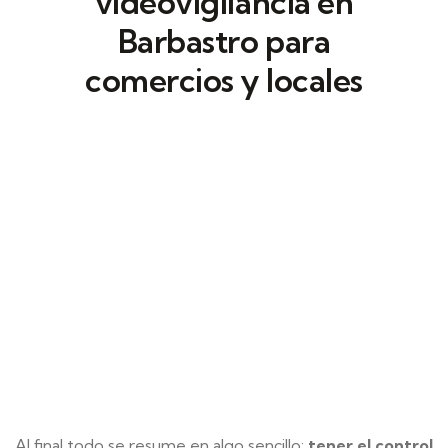
videovigilancia en
Barbastro para
comercios y locales
Estos sistemas de
videovigilancia
profesional
se combinan con control de
accesos para detectar incidencias. Gracias a
la detección de movimiento, es posible
mejorar la respuesta en áreas sensibles.
Al final todo se resume en algo sencillo:
tener el control