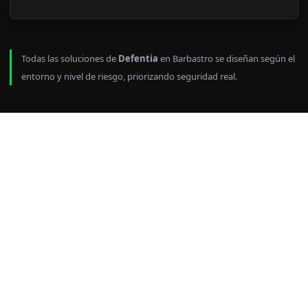
Todas las soluciones de
Defentia
en Barbastro se diseñan según el
entorno y nivel de riesgo, priorizando seguridad real.
Control de entradas y
salidas en Barbastro con
registro de eventos
En Defentia, implantamos
sistemas de