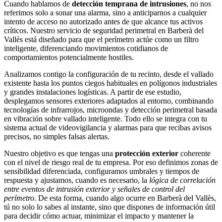
Cuando hablamos de
detección temprana de intrusiones
, no nos
referimos solo a sonar una alarma, sino a anticiparnos a cualquier
intento de acceso no autorizado antes de que alcance tus activos
críticos. Nuestro servicio de seguridad perimetral en Barberà del
Vallès está diseñado para que el perímetro actúe como un filtro
inteligente, diferenciando movimientos cotidianos de
comportamientos potencialmente hostiles.
Analizamos contigo la configuración de tu recinto, desde el vallado
existente hasta los puntos ciegos habituales en polígonos industriales
y grandes instalaciones logísticas. A partir de ese estudio,
desplegamos sensores exteriores adaptados al entorno, combinando
tecnologías de infrarrojos, microondas y detección perimetral basada
en vibración sobre vallado inteligente. Todo ello se integra con tu
sistema actual de videovigilancia y alarmas para que recibas avisos
precisos, no simples falsas alertas.
Nuestro objetivo es que tengas una
protección exterior
coherente
con el nivel de riesgo real de tu empresa. Por eso definimos zonas de
sensibilidad diferenciada, configuramos umbrales y tiempos de
respuesta y ajustamos, cuando es necesario, la
lógica de correlación
entre eventos de intrusión exterior y señales de control del
perímetro
. De esta forma, cuando algo ocurre en Barberà del Vallès,
tú no solo lo sabes al instante, sino que dispones de información útil
para decidir cómo actuar, minimizar el impacto y mantener la