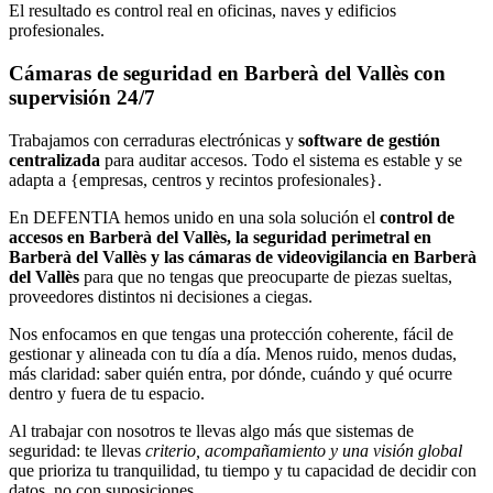
El resultado es control real en oficinas, naves y edificios
profesionales.
Cámaras de seguridad en Barberà del Vallès con
supervisión 24/7
Trabajamos con cerraduras electrónicas y
software de gestión
centralizada
para auditar accesos. Todo el sistema es estable y se
adapta a {empresas, centros y recintos profesionales}.
En DEFENTIA hemos unido en una sola solución el
control de
accesos en Barberà del Vallès, la seguridad perimetral en
Barberà del Vallès y las cámaras de videovigilancia en Barberà
del Vallès
para que no tengas que preocuparte de piezas sueltas,
proveedores distintos ni decisiones a ciegas.
Nos enfocamos en que tengas una protección coherente, fácil de
gestionar y alineada con tu día a día. Menos ruido, menos dudas,
más claridad: saber quién entra, por dónde, cuándo y qué ocurre
dentro y fuera de tu espacio.
Al trabajar con nosotros te llevas algo más que sistemas de
seguridad: te llevas
criterio, acompañamiento y una visión global
que prioriza tu tranquilidad, tu tiempo y tu capacidad de decidir con
datos, no con suposiciones.