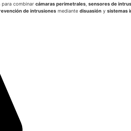
es para combinar
cámaras perimetrales
,
sensores de intru
revención de intrusiones
mediante
disuasión
y
sistemas 