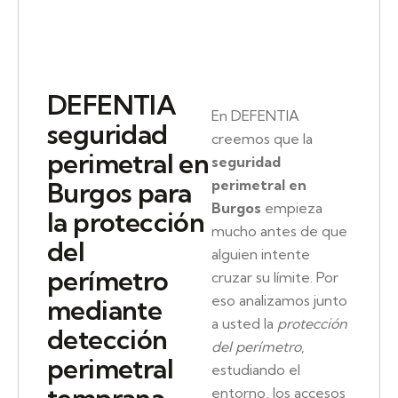
DEFENTIA
En DEFENTIA
seguridad
creemos que la
perimetral en
seguridad
perimetral en
Burgos para
Burgos
empieza
la protección
mucho antes de que
del
alguien intente
perímetro
cruzar su límite. Por
eso analizamos junto
mediante
a usted la
protección
detección
del perímetro
,
perimetral
estudiando el
entorno, los accesos