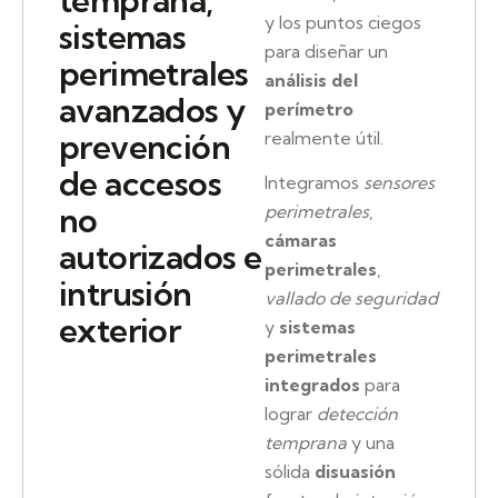
temprana,
y los puntos ciegos
sistemas
para diseñar un
perimetrales
análisis del
avanzados y
perímetro
prevención
realmente útil.
de accesos
Integramos
sensores
no
perimetrales
,
cámaras
autorizados e
perimetrales
,
intrusión
vallado de seguridad
exterior
y
sistemas
perimetrales
integrados
para
lograr
detección
temprana
y una
sólida
disuasión