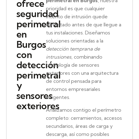
perimetral en Burgos
, nuestra
ofrece
prioridad es que cualquier
seguridad
intento de intrusión quede
perimetral
detectado antes de que llegue a
en
tus instalaciones. Diseñamos
soluciones orientadas a la
Burgos
detección temprana de
con
intrusiones
, combinando
detección
tecnología de sensores
perimetral
exteriores con una arquitectura
de control pensada para
y
entornos empresariales
sensores
exigentes.
exteriores
Analizamos contigo el perímetro
completo: cerramientos, accesos
secundarios, áreas de carga y
descarga, así como posibles