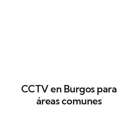
CCTV en Burgos para
áreas comunes
Estos sistemas de
videovigilancia
profesional
se sincronizan con control de
accesos para documentar intrusiones.
Gracias a la detección de movimiento, es