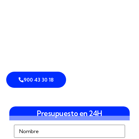
vallado inteligente, hasta sistemas integrados de
seguridad con control de accesos y análisis de vídeo
avanzado. Nos dirigimos tanto a empresas como a
comunidades y viviendas unifamiliares, ya estén
cerca de la Catedral, en el entorno del Bulevar o en
urbanizaciones a las afueras. Nuestro enfoque
combina detección perimetral, prevención de
intrusiones y disuasión eficaz para que tu perímetro
esté siempre bajo control.
900 43 30 18
Presupuesto en 24H
Nombre
(Obligatorio)