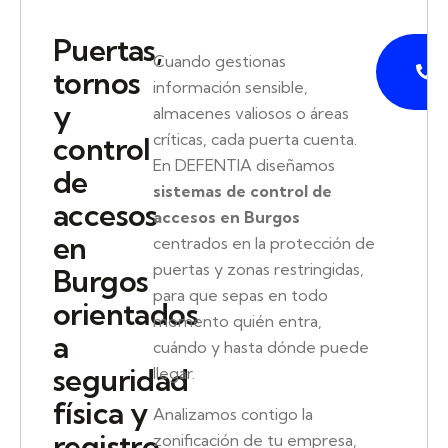
Puertas,
P
Cuando gestionas
tornos
información sensible,
y
almacenes valiosos o áreas
críticas, cada puerta cuenta.
control
En DEFENTIA diseñamos
de
sistemas de control de
accesos
accesos en Burgos
en
centrados en la protección de
puertas y zonas restringidas,
Burgos
para que sepas en todo
orientados
momento quién entra,
a
cuándo y hasta dónde puede
seguridad
llegar.
física y
Analizamos contigo la
registro
zonificación de tu empresa,