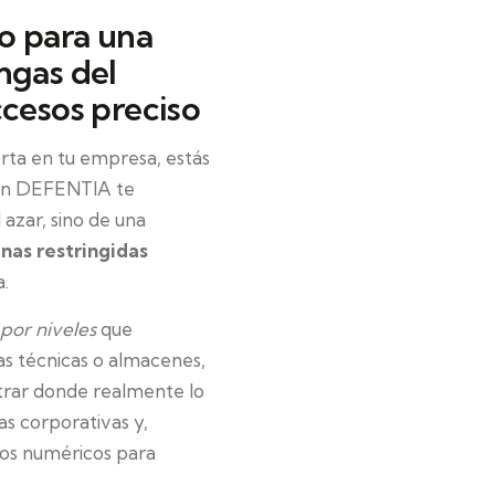
co para una
ngas del
ccesos preciso
rta en tu empresa, estás
 En DEFENTIA te
azar, sino de una
nas restringidas
a.
por niveles
que
las técnicas o almacenes,
trar donde realmente lo
s corporativas y,
ados numéricos para