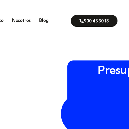
to
Nosotros
Blog
900 43 30 18
Presu
de tu nave, vivienda o
900
e cierre.
En DEFENTIA
43
 Cangas del Narcea, desde
30
 sabemos cómo se mueven los
18