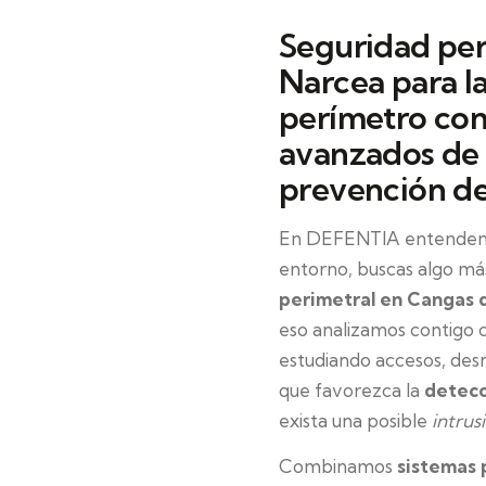
Seguridad per
Narcea para l
perímetro con
avanzados de 
prevención de
En DEFENTIA entendemos
entorno, buscas algo más
perimetral en Cangas 
eso analizamos contigo
estudiando accesos, desn
que favorezca la
detecc
exista una posible
intrus
Combinamos
sistemas 