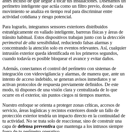
antes incluso de que llegue a tocar tus instalaciones. Diseñamos un
perímetro inteligente que actúa como un filtro previo, donde cada
movimiento se analiza en tiempo real para discriminar entre
actividad cotidiana y riesgo potencial.
Para lograrlo, integramos sensores exteriores distribuidos
estratégicamente en vallado inteligente, barreras físicas y áreas de
tránsito habitual. Estos dispositivos trabajan junto con la
detección
perimetral de alta sensibilidad
, reduciendo falsas alarmas y
concentrando la atención solo en eventos relevantes. Así, cualquier
intrusión exterior queda identificada en los primeros segundos,
cuando todavía es posible bloquear el avance y evitar daños.
Además, conectamos el control del perímetro con sistemas de
integración con videovigilancia y alarmas, de manera que, ante un
intento de acceso indebido, se generan avisos inmediatos y se
activan protocolos de respuesta previamente definidos. De este
modo, tú dispones de una visión clara y centralizada de lo que
ocurre en el exterior, sin puntos ciegos ni tiempos muertos.
Nuestro enfoque se orienta a proteger zonas críticas, accesos de
servicio, áreas logísticas y recintos exteriores donde un fallo de
protección exterior tendría un impacto directo en la continuidad de
tu actividad. No se trata solo de reaccionar, sino de construir una
capa de
defensa preventiva
que mantenga a los intrusos siempre
fuera de tu perímetro operativo.