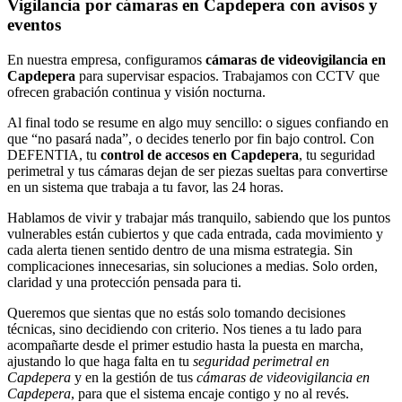
Vigilancia por cámaras en Capdepera con avisos y
eventos
En nuestra empresa, configuramos
cámaras de videovigilancia en
Capdepera
para supervisar espacios. Trabajamos con CCTV que
ofrecen grabación continua y visión nocturna.
Al final todo se resume en algo muy sencillo: o sigues confiando en
que “no pasará nada”, o decides tenerlo por fin bajo control. Con
DEFENTIA, tu
control de accesos en Capdepera
, tu seguridad
perimetral y tus cámaras dejan de ser piezas sueltas para convertirse
en un sistema que trabaja a tu favor, las 24 horas.
Hablamos de vivir y trabajar más tranquilo, sabiendo que los puntos
vulnerables están cubiertos y que cada entrada, cada movimiento y
cada alerta tienen sentido dentro de una misma estrategia. Sin
complicaciones innecesarias, sin soluciones a medias. Solo orden,
claridad y una protección pensada para ti.
Queremos que sientas que no estás solo tomando decisiones
técnicas, sino decidiendo con criterio. Nos tienes a tu lado para
acompañarte desde el primer estudio hasta la puesta en marcha,
ajustando lo que haga falta en tu
seguridad perimetral en
Capdepera
y en la gestión de tus
cámaras de videovigilancia en
Capdepera
, para que el sistema encaje contigo y no al revés.