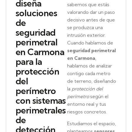
diseña
sabemos que estás
soluciones
valorando dar un paso
decisivo antes de que
de
se produzca una
seguridad
intrusión exterior.
perimetral
Cuando hablamos de
en Carmona
seguridad perimetral
en Carmona
,
para la
hablamos de analizar
protección
contigo cada metro
del
de terreno, diseñando
perímetro
la
protección del
perímetro
según el
con sistemas
entorno real y tus
perimetrales
riesgos concretos.
de
Estudiamos el espacio,
detección
planteamos
sensores