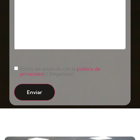
Consentimiento
(Obligatorio)
Estoy de acuerdo con la
política de
privacidad.
(Obligatorio)