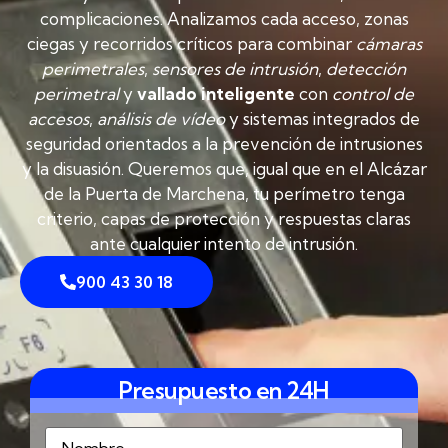
complicaciones. Analizamos cada acceso, zonas
ciegas y recorridos críticos para combinar
cámaras
perimetrales
,
sensores de intrusión
,
detección
perimetral
y
vallado inteligente
con
control de
accesos
,
análisis de vídeo
y sistemas integrados de
seguridad orientados a la prevención de intrusiones
y la disuasión. Queremos que, igual que en el Alcázar
de la Puerta de Marchena, tu perímetro tenga
criterio, capas de protección y respuestas claras
ante cualquier intento de intrusión.
900 43 30 18
Presupuesto en 24H
Nombre
(Obligatorio)