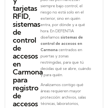
y
siempre bajo control, el
tarjetas
riesgo no está solo en el
RFID,
exterior, sino en quién
sistemas
entra, por dónde y a qué
de
hora. En DEFENTIA
diseñamos
sistemas de
control
control de accesos en
de
Carmona
centrados en
accesos
puertas y zonas
en
restringidas, para que tú
decidas qué se abre, cuándo
Carmona
y para quién.
para
Analizamos contigo qué
registro
áreas requieren mayor
de
protección: archivos, salas
accesos
técnicas, laboratorios,