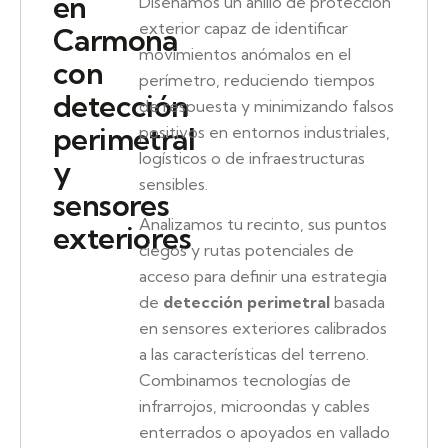
en
Diseñamos un anillo de protección
exterior capaz de identificar
Carmona
movimientos anómalos en el
con
perímetro, reduciendo tiempos
detección
de respuesta y minimizando falsos
perimetral
positivos en entornos industriales,
logísticos o de infraestructuras
y
sensibles.
sensores
Analizamos tu recinto, sus puntos
exteriores
ciegos y rutas potenciales de
acceso para definir una estrategia
de
detección perimetral
basada
en sensores exteriores calibrados
a las características del terreno.
Combinamos tecnologías de
infrarrojos, microondas y cables
enterrados o apoyados en vallado