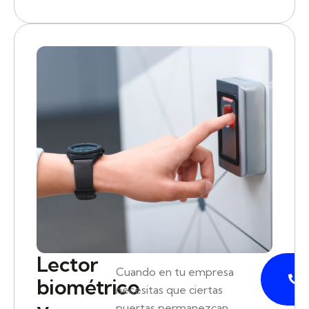
Lector
P
Cuando en tu empresa
biométrico
necesitas que ciertas
puertas permanezcan