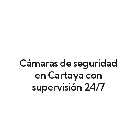
Cámaras de seguridad
en Cartaya con
supervisión 24/7
Controlar quién pasa es una cuestión de
gestión. En Defentia desarrollamos
sistemas de control de accesos en
Cartaya
que eliminan improvisaciones sin
frenar la actividad.