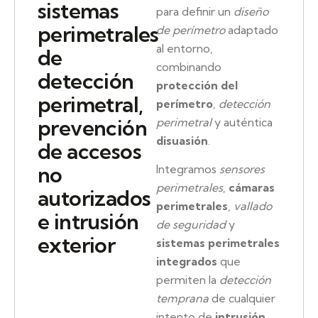
sistemas
para definir un
diseño
perimetrales
de perímetro
adaptado
al entorno,
de
combinando
detección
protección del
perimetral,
perímetro
,
detección
prevención
perimetral
y auténtica
disuasión
.
de accesos
no
Integramos
sensores
perimetrales
,
cámaras
autorizados
perimetrales
,
vallado
e intrusión
de seguridad
y
exterior
sistemas perimetrales
integrados
que
permiten la
detección
temprana
de cualquier
intento de
intrusión