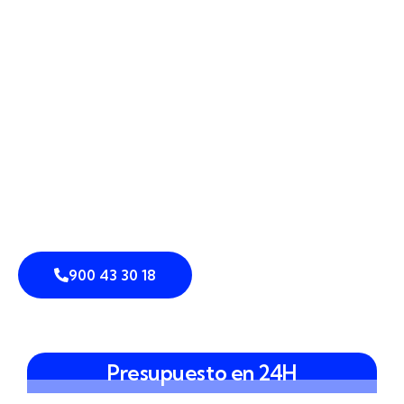
mueve realmente tu empresa, tu urbanización o tu
vivienda. Combinamos
cámaras perimetrales
,
sensores de intrusión
y
detección perimetral
avanzada con
vallado inteligente
,
control de
accesos
y
análisis de vídeo
para lograr una
prevención de intrusiones eficaz y discreta.
Integramos estos elementos en
sistemas
integrados de seguridad
adaptados a tu entorno,
ya sea cerca de la
Plaza Redonda
o en una finca a
las afueras, priorizando siempre la disuasión y el
control constante del perímetro.
900 43 30 18
Presupuesto en 24H