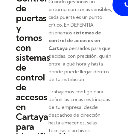
P
Cuando gestionas un
de
entorno con zonas sensibles,
puertas
cada puerta es un punto
crítico. En DEFENTIA
y
diseñamos
sistemas de
tornos
control de accesos en
con
Cartaya
pensados para que
sistemas
decidas, con precisión, quién
entra, a qué hora y hasta
de
dónde puede llegar dentro
control
de tu instalación.
de
Trabajamos contigo para
accesos
definir las zonas restringidas
en
de tu empresa, desde
Cartaya
despachos de dirección
hasta almacenes, salas
para
técnicas o archivos.