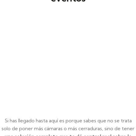
Controlar quién pasa es una cuestión de
gestión. En Defentia desarrollamos
sistemas de control de accesos en Elda
que ordenan la circulación interna sin frenar
la actividad.
Si has llegado hasta aquí es porque sabes que no se trata
solo de poner más cámaras o más cerraduras, sino de tener