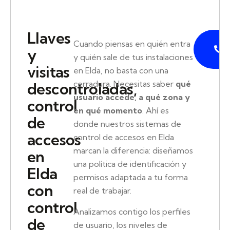
Llaves
P
Cuando piensas en quién entra
y
y quién sale de tus instalaciones
visitas
en Elda, no basta con una
cerradura. Necesitas saber
qué
descontroladas,
usuario accede, a qué zona y
control
en qué momento
. Ahí es
de
donde nuestros sistemas de
accesos
control de accesos en Elda
marcan la diferencia: diseñamos
en
una política de identificación y
Elda
permisos adaptada a tu forma
con
real de trabajar.
control
Analizamos contigo los perfiles
de
de usuario, los niveles de