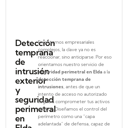
Detección
En entornos empresariales
complejos, la clave ya no es
temprana
reaccionar, sino anticiparse. Por eso
de
orientamos nuestro servicio de
intrusión
seguridad perimetral en Elda
a la
exterior
detección temprana de
intrusiones
, antes de que un
y
intento de acceso no autorizado
seguridad
llegue a comprometer tus activos
perimetral
críticos. Diseñamos el control del
en
perímetro como una “capa
adelantada” de defensa, capaz de
Elda