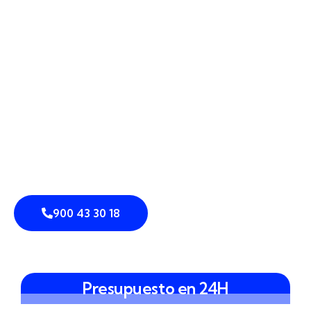
perimetrales
,
sensores de intrusión
y
detection
perimetral
adaptada a vuestro espacio.
Integramos
vallado inteligente
,
control de accesos
y
análisis de vídeo
para lograr una
prevención de
intrusiones
eficaz y una
disuasión
visible. Nuestro
enfoque se basa en
sistemas integrados de
seguridad
que conectan la tecnología con la
realidad de vuestra empresa, vivienda o comunidad,
para que cada perímetro en Elda esté pensado al
detalle desde el primer metro hasta el último
acceso.
900 43 30 18
Presupuesto en 24H