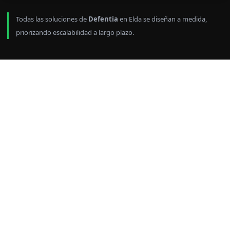
Todas las soluciones de
Defentia
en Elda se diseñan a medida,
priorizando escalabilidad a largo plazo.
Control de entradas y
salidas en Elda con
control de visitantes
Cuando no hay control, la seguridad pierde
sentido. Por eso en Defentia implantamos
control de accesos en Elda
diseñado para