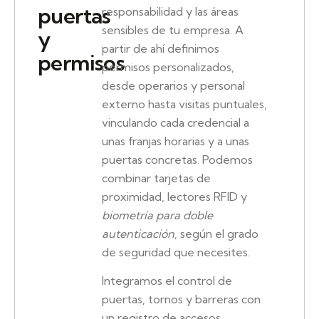
puertas
responsabilidad y las áreas
sensibles de tu empresa. A
y
partir de ahí definimos
permisos
permisos personalizados,
desde operarios y personal
externo hasta visitas puntuales,
vinculando cada credencial a
unas franjas horarias y a unas
puertas concretas. Podemos
combinar tarjetas de
proximidad, lectores RFID y
biometría para doble
autenticación
, según el grado
de seguridad que necesites.
Integramos el control de
puertas, tornos y barreras con
un registro de accesos