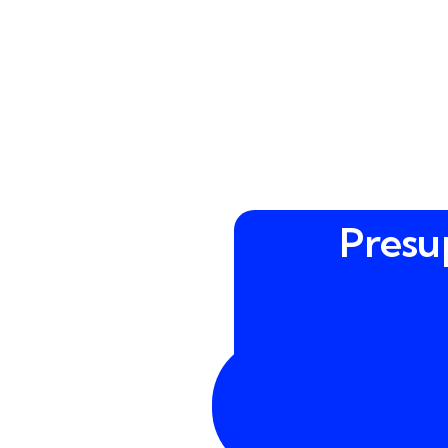
Presu
900
43
30
18