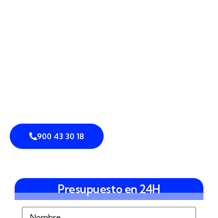
381. Analizamos tu recinto, ya sea una nave, una
urbanización o una vivienda aislada, y combinamos
cámaras perimetrales
,
sensores de intrusión
,
detección perimetral
,
vallado inteligente
y
control de accesos
con
análisis de vídeo
para
reforzar la
prevención de intrusiones
y la disuasión.
Trabajamos con
sistemas integrados de
seguridad
que se adaptan al entorno, tanto si estás
junto al casco urbano como en fincas cercanas al
Parque Natural de Los Alcornocales.
900 43 30 18
Presupuesto en 24H
Nombre
(Obligatorio)