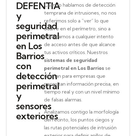
DEFENTIA
Cuando hablamos de detección
temprana de intrusiones, no nos
y
referimos solo a “ver” lo que
seguridad
ocurre en el perímetro, sino a
perimetral
anticiparnos a cualquier intento
en Los
de acceso antes de que alcance
tus activos críticos. Nuestros
Barrios
sistemas de seguridad
con
perimetral en Los Barrios
se
detección
diseñan para empresas que
perimetral
necesitan información precisa, en
tiempo real y con un nivel mínimo
y
de falsas alarmas.
sensores
Analizamos contigo la morfología
exteriores
del recinto, los puntos ciegos y
las rutas potenciales de intrusión
exterior para definir anillos de