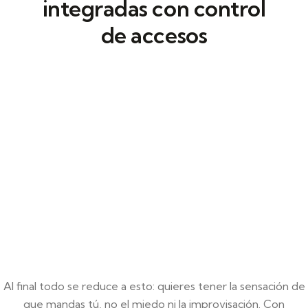
integradas con control
de accesos
En nuestra empresa, configuramos
cámaras de videovigilancia en Los
Barrios
para supervisar espacios.
Trabajamos con CCTV que ofrecen
monitorización en tiempo real y visión
nocturna.
Al final todo se reduce a esto: quieres tener la sensación de
que mandas tú, no el miedo ni la improvisación. Con