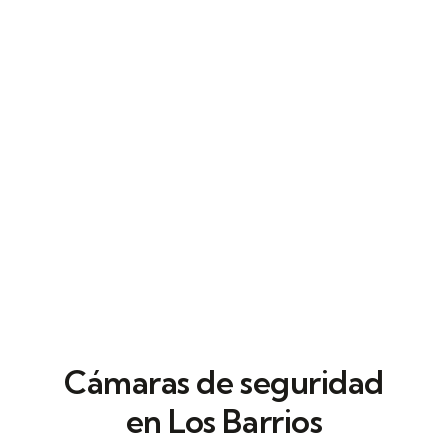
registrar movimientos y definir permisos
por horarios. El resultado es orden en
oficinas, naves y edificios profesionales.
Cámaras de seguridad
en Los Barrios