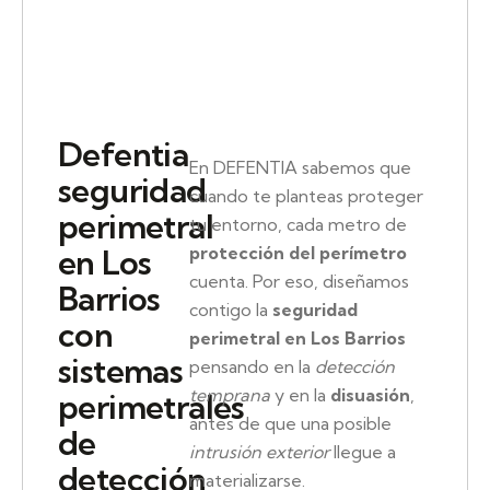
Defentia
En DEFENTIA sabemos que
seguridad
cuando te planteas proteger
perimetral
tu entorno, cada metro de
protección del perímetro
en Los
cuenta. Por eso, diseñamos
Barrios
contigo la
seguridad
con
perimetral en Los Barrios
sistemas
pensando en la
detección
temprana
y en la
disuasión
,
perimetrales
antes de que una posible
de
intrusión exterior
llegue a
detección
materializarse.