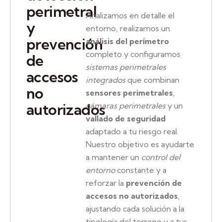
perimetral
Analizamos en detalle el
y
entorno, realizamos un
prevención
análisis del perímetro
completo y configuramos
de
sistemas perimetrales
accesos
integrados
que combinan
no
sensores perimetrales
,
autorizados
cámaras perimetrales
y un
vallado de seguridad
adaptado a tu riesgo real.
Nuestro objetivo es ayudarte
a mantener un
control del
entorno
constante y a
reforzar la
prevención de
accesos no autorizados
,
ajustando cada solución a la
tipología del terreno y a tus