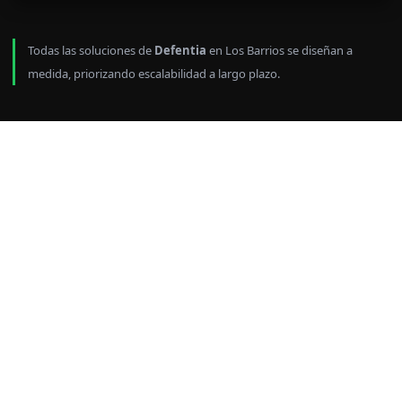
Todas las soluciones de
Defentia
en Los Barrios se diseñan a
medida, priorizando escalabilidad a largo plazo.
Sistemas de acceso en
Los Barrios con
cerraduras electrónicas
Aplicamos sistemas de identificación con
RFID que permiten
limitar accesos,