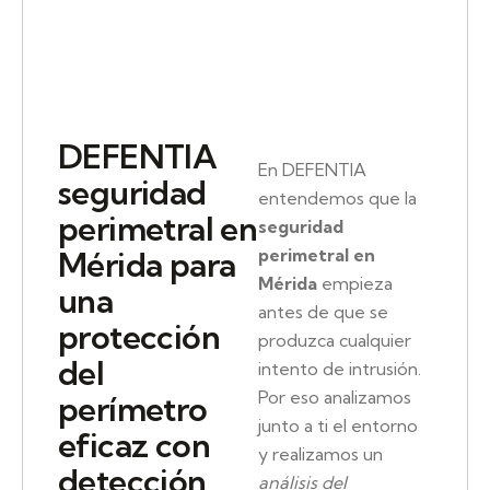
DEFENTIA
En DEFENTIA
seguridad
entendemos que la
perimetral en
seguridad
perimetral en
Mérida para
Mérida
empieza
una
antes de que se
protección
produzca cualquier
del
intento de intrusión.
Por eso analizamos
perímetro
junto a ti el entorno
eficaz con
y realizamos un
detección
análisis del