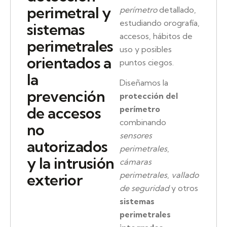
perimetral y
perímetro
detallado,
estudiando orografía,
sistemas
accesos, hábitos de
perimetrales
uso y posibles
orientados a
puntos ciegos.
la
Diseñamos la
prevención
protección del
de accesos
perímetro
combinando
no
sensores
autorizados
perimetrales
,
y la intrusión
cámaras
perimetrales
,
vallado
exterior
de seguridad
y otros
sistemas
perimetrales