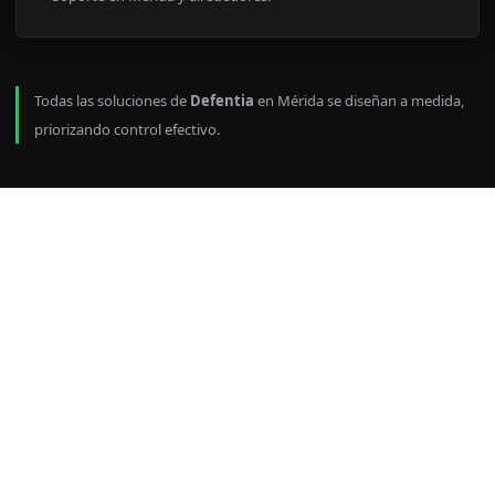
Todas las soluciones de
Defentia
en Mérida se diseñan a medida,
priorizando control efectivo.
Sistemas de acceso en
Mérida con biometría y
PIN