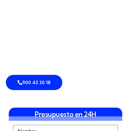
vivienda, analizamos tu entorno y diseñamos una
estrategia concreta, sin fórmulas genéricas.
Integramos
cámaras perimetrales
,
sensores de
intrusión
,
detección perimetral
,
vallado inteligente
,
control de accesos
y
análisis de vídeo
para lograr
prevención de intrusiones
, disuasión y respuesta
coordinada. Nuestro objetivo es que cada punto de
acceso, desde un polígono hasta una parcela junto al
Guadiana, cuente con
sistemas integrados de
seguridad
ajustados a tu realidad.
900 43 30 18
Presupuesto en 24H
Nombre
(Obligatorio)