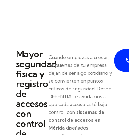
Mayor
P
Cuando empiezas a crecer,
seguridad
las puertas de tu empresa
física y
dejan de ser algo cotidiano y
se convierten en puntos
registro
críticos de seguridad. Desde
de
DEFENTIA te ayudamos a
accesos
que cada acceso esté bajo
con
control, con
sistemas de
control de accesos en
control
Mérida
diseñados
de