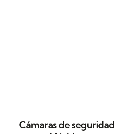
Nuestras soluciones de
gestión de accesos
facilitan tener trazabilidad completa en
oficinas, naves y edificios. Todo el sistema se
conecta con control de puertas y un
software de gestión centralizada
fácil de
usar.
Cámaras de seguridad