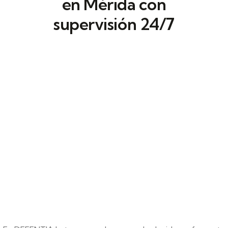
en Mérida con
supervisión 24/7
Estos sistemas de
videovigilancia
profesional
se integran con alarmas para
detectar incidencias. Gracias a la analítica de
vídeo, es posible mejorar la respuesta en
zonas críticas.