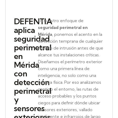
DEFENTIA
En nuestro enfoque de
seguridad perimetral en
aplica
Mérida
, ponemos el acento en la
seguridad
detección temprana de cualquier
perimetral
intento de intrusión antes de que
en
alcance tus instalaciones críticas.
Diseñamos el perímetro exterior
Mérida
como una primera línea de
con
inteligencia, no solo como una
detección
barrera física. Por eso analizamos
perimetral
contigo el entorno, las rutas de
acceso probables y los puntos
y
ciegos para definir dónde ubicar
sensores
sensores exteriores, vallado
exteriores
inteligente e infrarrojos de largo