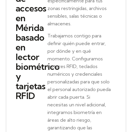
específicamente para tus
accesos
zonas restringidas, archivos
en
sensibles, salas técnicas o
almacenes.
Mérida
basado
Trabajamos contigo para
definir quién puede entrar,
en
por dónde y en qué
lector
momento. Configuramos
biométrico
lectores RFID, teclados
y
numéricos y credenciales
personalizadas para que solo
tarjetas
el personal autorizado pueda
RFID
abrir cada puerta. Si
necesitas un nivel adicional,
integramos biometría en
áreas de alto riesgo,
garantizando que las