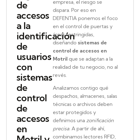
empresa, el riesgo se
de
dispara. Por eso en
accesos
DEFENTIA ponemos el foco
a la
en el control de puertas y
identificación
áreas restringidas,
diseñando
sistemas de
de
control de accesos en
usuarios
Motril
que se adaptan a la
con
realidad de tu negocio, no al
sistemas
revés.
de
Analizamos contigo qué
control
despachos, almacenes, salas
técnicas o archivos deben
de
estar protegidos y
accesos
definimos una
zonificación
en
precisa
. A partir de ahí,
Motril y
combinamos lectores RFID,