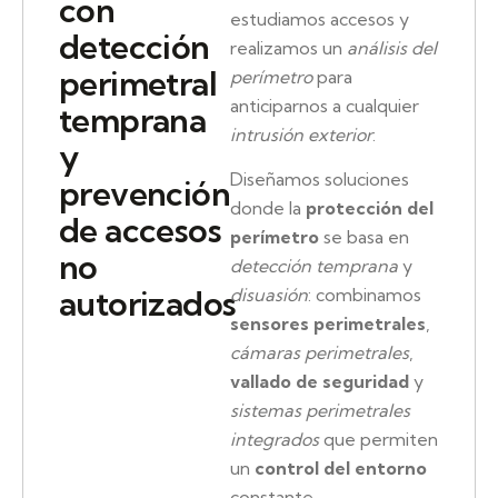
con
estudiamos accesos y
detección
realizamos un
análisis del
perimetral
perímetro
para
anticiparnos a cualquier
temprana
intrusión exterior
.
y
Diseñamos soluciones
prevención
donde la
protección del
de accesos
perímetro
se basa en
no
detección temprana
y
autorizados
disuasión
: combinamos
sensores perimetrales
,
cámaras perimetrales
,
vallado de seguridad
y
sistemas perimetrales
integrados
que permiten
un
control del entorno
constante.