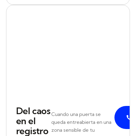
Del caos
P
Cuando una puerta se
en el
queda entreabierta en una
registro
zona sensible de tu