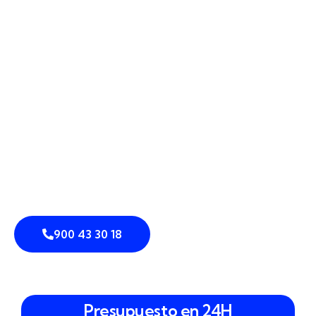
vacíos.
En DEFENTIA diseñamos soluciones de
seguridad
perimetral en Motril
combinando
cámaras
perimetrales
,
sistemas integrados de seguridad
,
sensores de intrusión
y
detección perimetral
apoyada en
análisis de vídeo
. Trabajamos el
perímetro como una capa técnica:
vallado
inteligente
,
control de accesos
, estrategias de
disuasión
y
prevención de intrusiones
adaptadas al
entorno real, desde una comunidad cercana al
Cerro del Toro hasta una nave logística próxima a la
N-340.
900 43 30 18
Presupuesto en 24H