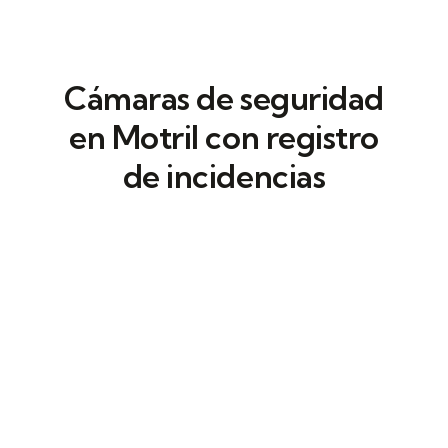
Cámaras de seguridad
en Motril con registro
de incidencias
En nuestra empresa, instalamos
cámaras
de videovigilancia en Motril
para
supervisar espacios. Trabajamos con CCTV
que ofrecen acceso remoto y resolución HD
y 4K.