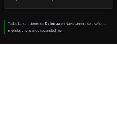
Todas las soluciones de
Defentia
en Navalcarnero se diseñan a
medida, priorizando seguridad real.