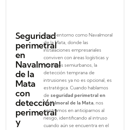
Seguridad
En un entorno como Navalmoral
de la Mata, donde las
perimetral
instalaciones empresariales
en
conviven con áreas logísticas y
Navalmoral
entornos semiurbanos, la
de la
detección temprana de
intrusiones ya no es opcional, es
Mata
estratégica. Cuando hablamos
con
de
seguridad perimetral en
detección
Navalmoral de la Mata
, nos
perimetral
centramos en anticiparnos al
riesgo, identificando al intruso
y
cuando aún se encuentra en el