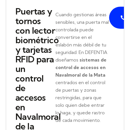
Puertas y
P
Cuando gestionas áreas
tornos
sensibles, una puerta mal
con lector
controlada puede
convertirse en el
biométrico
eslabón más débil de tu
y tarjetas
seguridad. En DEFENTIA
RFID para
diseñamos
sistemas de
un
control de accesos en
Navalmoral de la Mata
control
centrados en el control
de
de puertas y zonas
accesos
restringidas, para que
en
solo quien debe entrar
lo haga, y quede rastro
Navalmoral
de cada movimiento.
de la