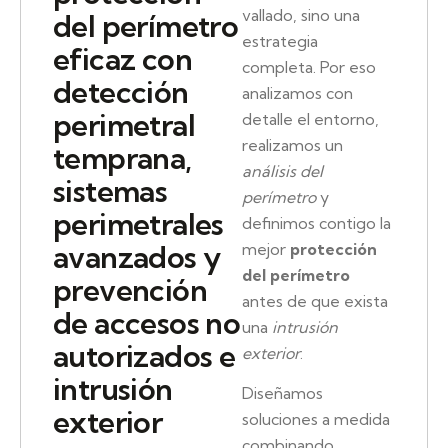
vallado, sino una
del perímetro
estrategia
eficaz con
completa. Por eso
detección
analizamos con
perimetral
detalle el entorno,
realizamos un
temprana,
análisis del
sistemas
perímetro
y
perimetrales
definimos contigo la
avanzados y
mejor
protección
del perímetro
prevención
antes de que exista
de accesos no
una
intrusión
autorizados e
exterior
.
intrusión
Diseñamos
exterior
soluciones a medida
combinando