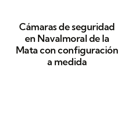
Cámaras de seguridad
en Navalmoral de la
Mata con configuración
a medida
Trabajamos con cerraduras electrónicas y
software de gestión centralizada
para
asignar permisos. Todo el sistema es
escalable y se adapta a {empresas, centros
y recintos profesionales}.