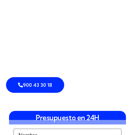
Diseñamos soluciones reales de seguridad
perimetral en Navalmoral de la Mata
,
combinando
cámaras perimetrales
,
sensores de
intrusión
y
detección perimetral
con
vallado
inteligente
,
control de accesos
y
análisis de vídeo
avanzado. Nuestro objetivo es claro:
prevención de
intrusiones
y
disuasión
eficaz mediante
sistemas
integrados de seguridad
que se adaptan al
entorno real de tu finca, urbanización o instalación
industrial.
900 43 30 18
Presupuesto en 24H
Nombre
(Obligatorio)