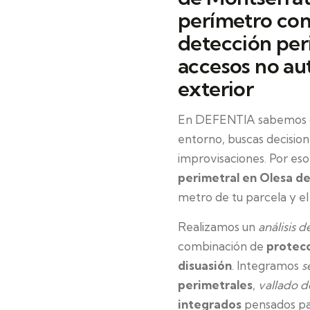
perímetro con
detección per
accesos no au
exterior
En DEFENTIA sabemos qu
entorno, buscas decisio
improvisaciones. Por es
perimetral en Olesa d
metro de tu parcela y el
Realizamos un
análisis 
combinación de
protecc
disuasión
. Integramos
s
perimetrales
,
vallado d
integrados
pensados pa