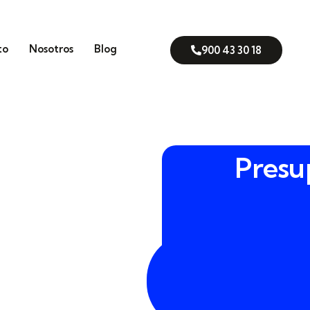
to
Nosotros
Blog
900 43 30 18
Presu
casas que miran a la
montaña
900
 concreto:
seguridad
43
en el día a día, sin
30
ñamos una combinación
18
rusión
,
detección