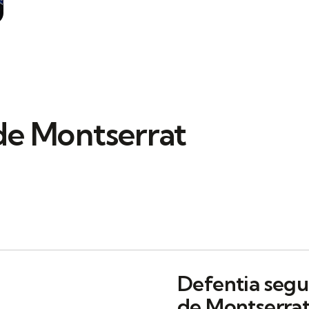
de Montserrat
Defentia segu
de Montserrat