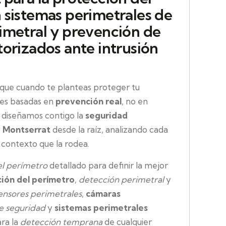
 sistemas perimetrales de
imetral y prevención de
torizados ante intrusión
e cuando te planteas proteger tu
nes basadas en
prevención real
, no en
o diseñamos contigo la
seguridad
e Montserrat
desde la raíz, analizando cada
 contexto que la rodea.
del perímetro
detallado para definir la mejor
ión del perímetro
,
detección perimetral
y
ensores perimetrales
,
cámaras
e seguridad
y
sistemas perimetrales
ra la
detección temprana
de cualquier