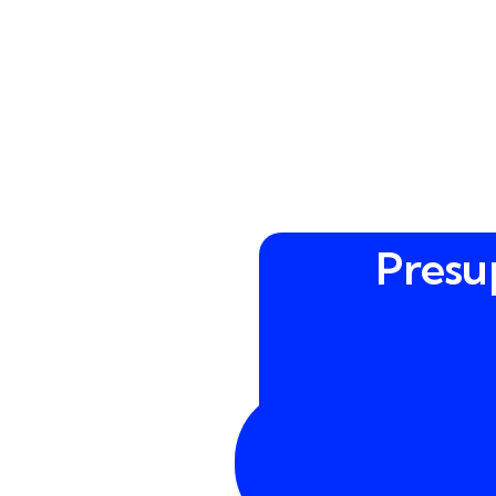
Presu
900
43
30