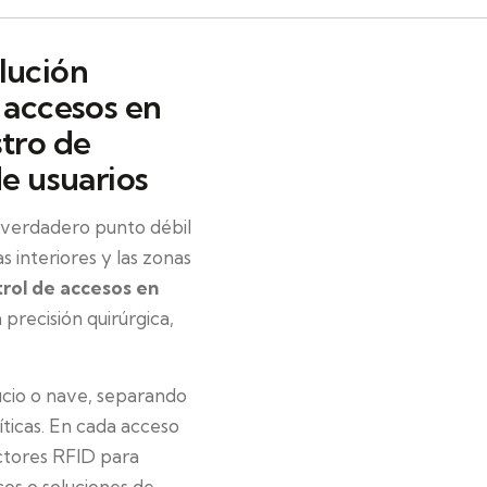
lución
 accesos en
stro de
de usuarios
 verdadero punto débil
as interiores y las zonas
rol de accesos en
precisión quirúrgica,
icio o nave, separando
ríticas. En cada acceso
ectores RFID para
cos o soluciones de