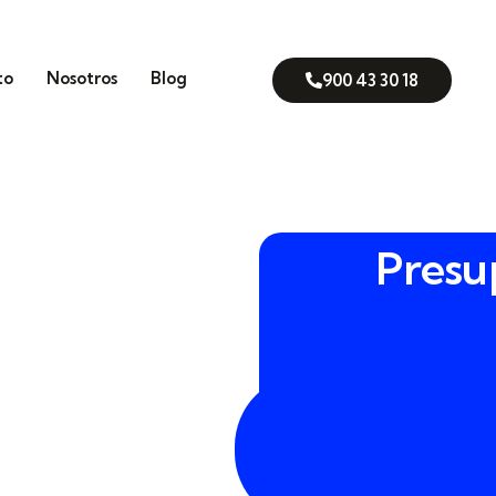
to
Nosotros
Blog
900 43 30 18
Presu
rcanas al cauce del Turia, en
900
rt de Poblet tiene riesgos
43
 reforzar tu entorno,
30
perimetrales
,
sensores de
18
 realidad diaria.