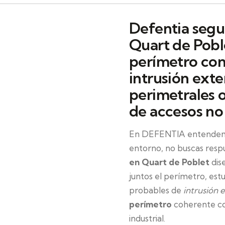
Defentia segu
Quart de Poble
perímetro con
intrusión exte
perimetrales 
de accesos no
En DEFENTIA entendemo
entorno, no buscas respu
en Quart de Poblet
dis
juntos el perímetro, est
probables de
intrusión 
perímetro
coherente con
industrial.