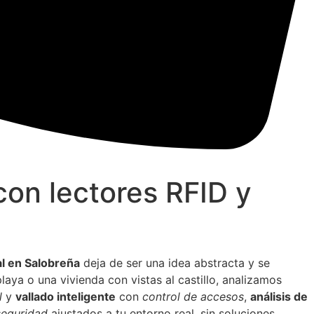
con lectores RFID y
l en Salobreña
deja de ser una idea abstracta y se
aya o una vivienda con vistas al castillo, analizamos
l
y
vallado inteligente
con
control de accesos
,
análisis de
seguridad
ajustados a tu entorno real, sin soluciones