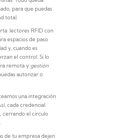
lado, para que puedas
d total.
ta: lectores RFID con
ara espacios de paso
dad y, cuando es
rzan el control. Si lo
ura remota y
gestión
puedas autorizar o
nteamos una integración
sí, cada credencial
 cerrando el círculo
.
das de tu empresa dejen