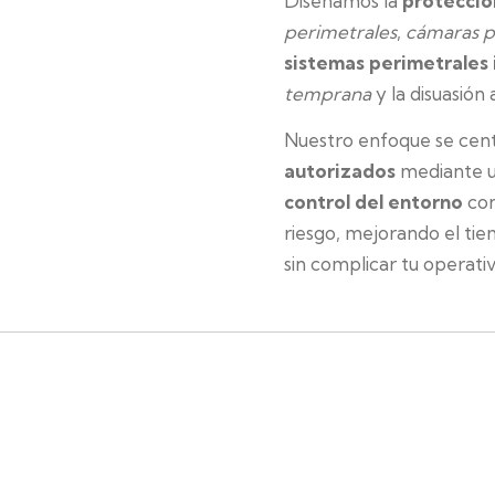
Diseñamos la
protecció
perimetrales
,
cámaras p
sistemas perimetrales
temprana
y la disuasión
Nuestro enfoque se cent
autorizados
mediante 
control del entorno
con
riesgo, mejorando el ti
sin complicar tu operativ