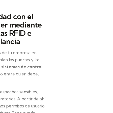
dad con el
ller mediante
tas RFID e
lancia
s de tu empresa en
lan las puertas y las
s
sistemas de control
o entre quien debe,
espachos sensibles,
atorios. A partir de ahí
mos permisos de usuario
isitas. Todo queda