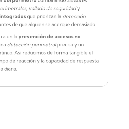
n del perímetro
combinando
sensores
erimetrales
,
vallado de seguridad
y
 integrados
que priorizan la
detección
 antes de que alguien se acerque demasiado.
ra en la
prevención de accesos no
una
detección perimetral
precisa y un
tinuo. Así reducimos de forma tangible el
empo de reacción y la capacidad de respuesta
a diaria.