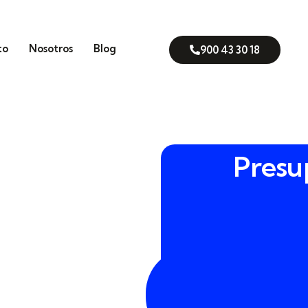
to
Nosotros
Blog
900 43 30 18
Presu
scurre entre el puerto, la
900
a Serra, necesitamos que
43
ENTIA analizamos contigo
30
iere tu empresa, nave