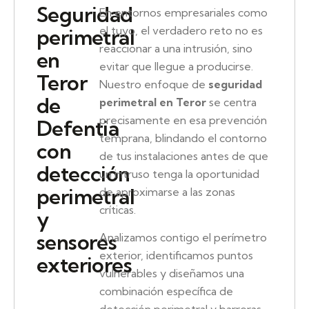
Seguridad
En entornos empresariales como
el tuyo, el verdadero reto no es
perimetral
reaccionar a una intrusión, sino
en
evitar que llegue a producirse.
Teror
Nuestro enfoque de
seguridad
de
perimetral en Teror
se centra
precisamente en esa prevención
Defentia
temprana, blindando el contorno
con
de tus instalaciones antes de que
detección
un intruso tenga la oportunidad
perimetral
de aproximarse a las zonas
críticas.
y
sensores
Analizamos contigo el perímetro
exterior, identificamos puntos
exteriores
vulnerables y diseñamos una
combinación específica de