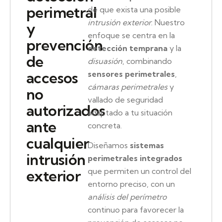
perimetral
de que exista una posible
intrusión exterior
. Nuestro
y
enfoque se centra en la
prevención
detección temprana
y la
de
disuasión
, combinando
accesos
sensores perimetrales
,
cámaras perimetrales
y
no
vallado de seguridad
autorizados
adaptado a tu situación
ante
concreta.
cualquier
Diseñamos
sistemas
intrusión
perimetrales integrados
que permiten un control del
exterior
entorno preciso, con un
análisis del perímetro
continuo para favorecer la