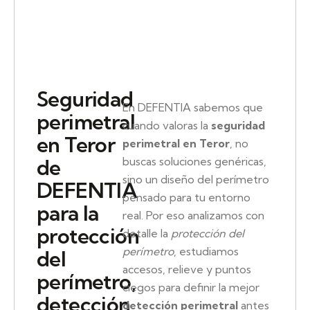
Seguridad
En DEFENTIA sabemos que
perimetral
cuando valoras la
seguridad
en Teror
perimetral en Teror
, no
buscas soluciones genéricas,
de
sino un diseño del perímetro
DEFENTIA
pensado para tu entorno
para la
real. Por eso analizamos con
protección
detalle la
protección del
perímetro
, estudiamos
del
accesos, relieve y puntos
perímetro,
ciegos para definir la mejor
detección
detección perimetral
antes