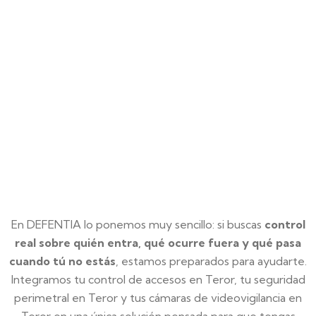
analítica de vídeo, es posible mejorar la
respuesta en zonas críticas.
En DEFENTIA lo ponemos muy sencillo: si buscas
control
real sobre quién entra, qué ocurre fuera y qué pasa
cuando tú no estás
, estamos preparados para ayudarte.
Integramos tu control de accesos en Teror, tu seguridad
perimetral en Teror y tus cámaras de videovigilancia en
Teror en una única solución pensada para que tengas