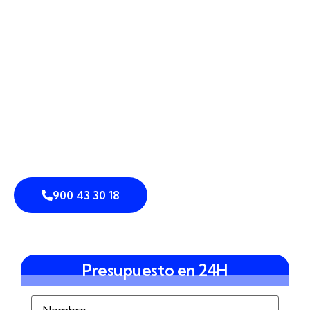
cámaras perimetrales
,
sensores de intrusión
y
vallado inteligente
que se adaptan al relieve, al
entorno y a tus rutinas diarias.
Integramos
control de accesos
,
análisis de vídeo
y
sistemas de
prevención de intrusiones
y
disuasión
en una única plataforma, creando
sistemas
integrados de seguridad
sólidos y manejables. En
DEFENTIA te acompañamos desde el primer plano
hasta la puesta en marcha, para que tu perímetro
deje de ser una preocupación pendiente.
900 43 30 18
Presupuesto en 24H
Nombre
(Obligatorio)