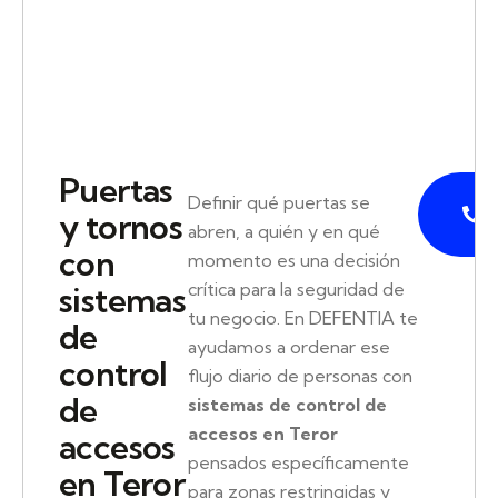
Puertas
P
Definir qué puertas se
y tornos
abren, a quién y en qué
con
momento es una decisión
crítica para la seguridad de
sistemas
tu negocio. En DEFENTIA te
de
ayudamos a ordenar ese
control
flujo diario de personas con
de
sistemas de control de
accesos en Teror
accesos
pensados específicamente
en Teror
para zonas restringidas y