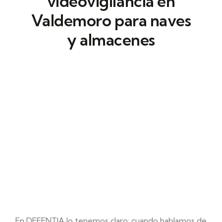
videovigilancia en
Valdemoro para naves
y almacenes
En Defentia, desplegamos
cámaras de
videovigilancia en Valdemoro
para
reforzar la seguridad. Trabajamos con
cámaras IP que ofrecen grabación continua
y alta calidad de imagen.
En DEFENTIA lo tenemos claro: cuando hablamos de