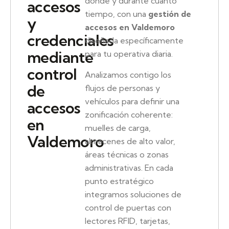
dónde y durante cuánto
accesos
tiempo, con una
gestión de
y
accesos en Valdemoro
credenciales
diseñada específicamente
mediante
para tu operativa diaria.
control
Analizamos contigo los
de
flujos de personas y
vehículos para definir una
accesos
zonificación coherente:
en
muelles de carga,
Valdemoro
almacenes de alto valor,
áreas técnicas o zonas
administrativas. En cada
punto estratégico
integramos soluciones de
control de puertas con
lectores RFID, tarjetas,