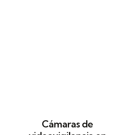
diluye. Por eso en Defentia implantamos
control de accesos en Valdemoro
orientado a la operativa diaria, donde cada
puerta y cada paso importa.
Cámaras de