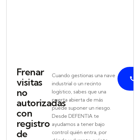
Frenar
P
Cuando gestionas una nave
visitas
industrial o un recinto
no
logístico, sabes que una
puerta abierta de más
autorizadas
puede suponer un riesgo.
con
Desde DEFENTIA te
registro
ayudamos a tener bajo
de
control quién entra, por