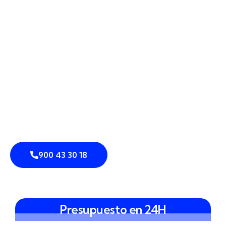
Trabajamos con
cámaras perimetrales
,
sensores de
intrusión
,
detección perimetral
,
vallado inteligente
y
control de accesos
para que cada punto débil se
convierta en un punto vigilado. Integramos
análisis
de vídeo
,
prevención de intrusiones
y
disuasión
en sistemas que conectan tu perímetro con el
interior de tu empresa, vivienda o comunidad.
Nuestro objetivo es que, tanto si estás en el casco
histórico como en el barrio del Restón, cuentes con
sistemas integrados de seguridad
pensados para tu
día a día.
900 43 30 18
Presupuesto en 24H