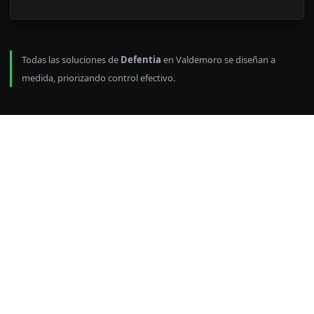
Todas las soluciones de
Defentia
en Valdemoro se diseñan a
medida, priorizando control efectivo.
Gestión de accesos en
Valdemoro con
trazabilidad y auditoría
Cuando no hay control, la seguridad se