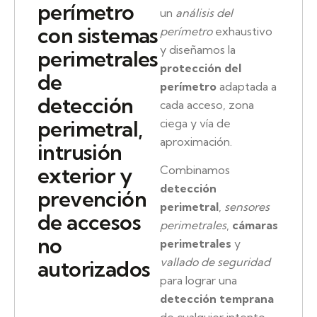
perímetro
un
análisis del
con sistemas
perímetro
exhaustivo
y diseñamos la
perimetrales
protección del
de
perímetro
adaptada a
detección
cada acceso, zona
perimetral,
ciega y vía de
aproximación.
intrusión
exterior y
Combinamos
detección
prevención
perimetral
,
sensores
de accesos
perimetrales
,
cámaras
no
perimetrales
y
vallado de seguridad
autorizados
para lograr una
detección temprana