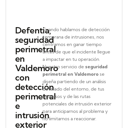
Defentia,
Cuando hablamos de detección
temprana de intrusiones, nos
seguridad
centramos en ganar tiempo
perimetral
antes de que el incidente llegue
en
a impactar en tu operación.
Valdemoro
Nuestro servicio de
seguridad
perimetral en Valdemoro
se
con
diseña partiendo de un análisis
detección
detallado del entorno, de tus
perimetral
procesos y de las rutas
e
potenciales de intrusión exterior
para anticiparnos al problema y
intrusión
no limitarnos a reaccionar.
exterior