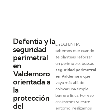
Defentia y la
En DEFENTIA
seguridad
sabemos que cuando
perimetral
te planteas reforzar
un perímetro, buscas
en
seguridad perimetral
Valdemoro
en Valdemoro
que
orientada a
vaya más allá de
la
colocar una simple
barrera física. Por eso
protección
analizamos vuestro
del
entorno, realizamos