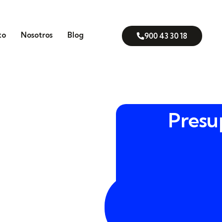
to
Nosotros
Blog
900 43 30 18
Presu
t del Fornàs o les
900
mos que cada perímetro en
43
 DEFENTIA hablamos de
30
del terreno: estudiamos