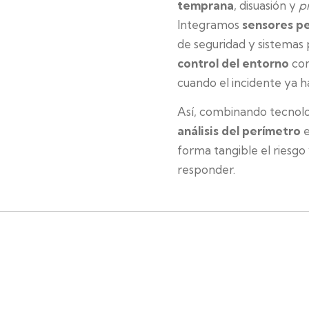
temprana
, disuasión y
p
Integramos
sensores p
de seguridad y sistemas
control del entorno
con
cuando el incidente ya h
Así, combinando tecnol
análisis del perímetro
e
forma tangible el riesgo
responder.