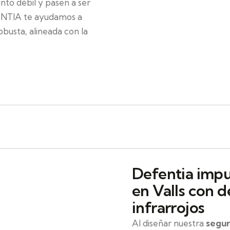
unto débil y pasen a ser
FENTIA te ayudamos a
obusta, alineada con la
Defentia impu
en Valls con d
infrarrojos
Al diseñar nuestra
segur