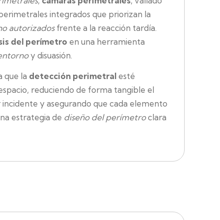
rimetrales
,
cámaras perimetrales
, vallado
perimetrales integrados que priorizan la
no autorizados
frente a la reacción tardía.
sis del perímetro
en una herramienta
 entorno
y disuasión.
a que la
detección perimetral
esté
 espacio, reduciendo de forma tangible el
er incidente y asegurando que cada elemento
una estrategia de
diseño del perímetro
clara