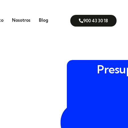
to
Nosotros
Blog
900 43 30 18
Presu
r de forma seria tu
900
te Pontes, una empresa cerca
43
ueras de Vilalba. En
30
 Vilalba
con soluciones